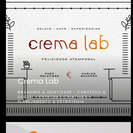
Crema Lab
BRANDING & IDENTIDADE
•
CONTEÚDO &
SOCIAL
•
ENTREGAS CRIATIVAS
•
PLANEJAMENTO & ESTRATÉGIA