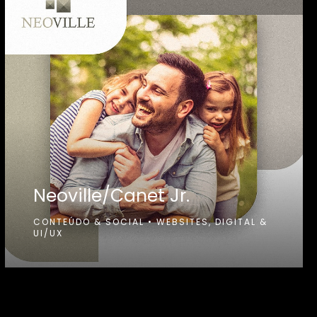
Neoville/Canet Jr.
CONTEÚDO & SOCIAL
•
WEBSITES, DIGITAL &
UI/UX