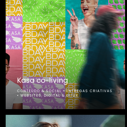
Kasa co-living
CONTEÚDO & SOCIAL
•
ENTREGAS CRIATIVAS
•
WEBSITES, DIGITAL & UI/UX