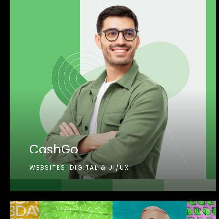
CashGo
WEBSITES, DIGITAL & UI/UX