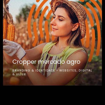
Cropper mercado agro
BRANDING & IDENTIDADE
•
WEBSITES, DIGITAL
& UI/UX