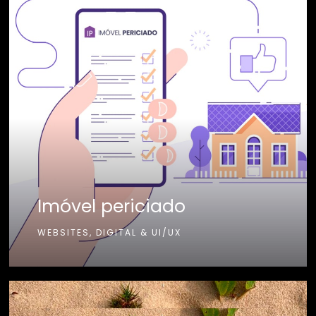
Imóvel periciado
WEBSITES, DIGITAL & UI/UX