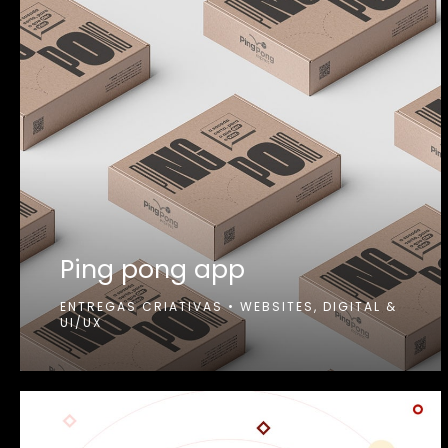
Ping pong app
ENTREGAS CRIATIVAS
•
WEBSITES, DIGITAL &
UI/UX