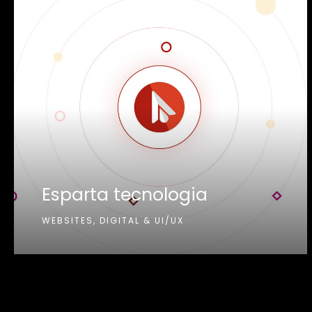
Esparta tecnologia
WEBSITES, DIGITAL & UI/UX