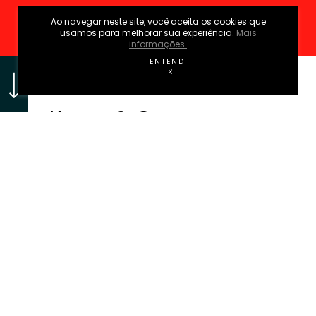
Ao navegar neste site, você aceita os cookies que
EXPLORE
usamos para melhorar sua experiência.
Mais
informações.
ENTENDI
BRANDING & IDENTIDADE
Kosm & Co.